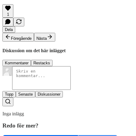
1
Dela
Föregående
Nästa
Diskussion om det här inlägget
Kommentarer
Restacks
Topp
Senaste
Diskussioner
Inga inlägg
Redo för mer?