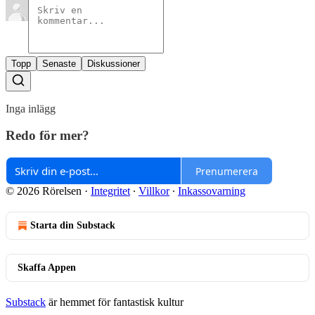
Topp
Senaste
Diskussioner
Inga inlägg
Redo för mer?
Prenumerera
© 2026 Rörelsen
·
Integritet
∙
Villkor
∙
Inkassovarning
Starta din Substack
Skaffa Appen
Substack
är hemmet för fantastisk kultur