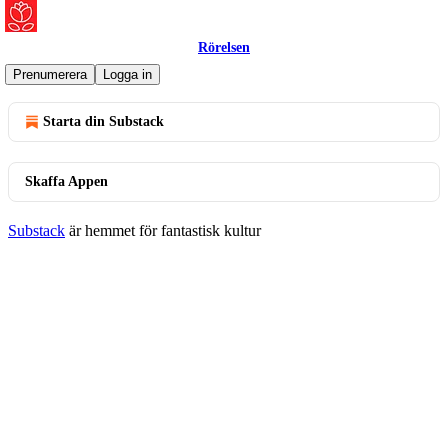
Rörelsen
© 2026 Rörelsen
·
Integritet
∙
Villkor
∙
Inkassovarning
Prenumerera
Logga in
Starta din Substack
Skaffa Appen
Substack
är hemmet för fantastisk kultur