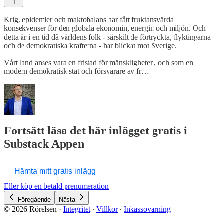
1
Krig, epidemier och maktobalans har fått fruktansvärda
konsekvenser för den globala ekonomin, energin och miljön. Och
detta är i en tid då världens folk - särskilt de förtryckta, flyktingarna
och de demokratiska krafterna - har blickat mot Sverige.
Vårt land anses vara en fristad för mänskligheten, och som en
modern demokratisk stat och försvarare av fr…
Fortsätt läsa det här inlägget gratis i
Substack Appen
Hämta mitt gratis inlägg
Eller köp en betald prenumeration
Föregående
Nästa
© 2026 Rörelsen
·
Integritet
∙
Villkor
∙
Inkassovarning