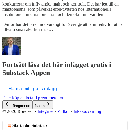
konkurrerar om inflytande, makt och kontroll. Det har lett till en
maktobalans, som påverkat effektiviteten hos internationella
institutioner, internationell rätt och demokratin i världen.
Därför har det blivit nödvändigt för Sverige att ta initiativ för att ta
tillvara sina säkerhetsmäs…
Fortsätt läsa det här inlägget gratis i
Substack Appen
Hämta mitt gratis inlägg
Eller köp en betald prenumeration
Föregående
Nästa
© 2026 Rörelsen
·
Integritet
∙
Villkor
∙
Inkassovarning
Starta din Substack