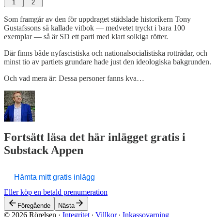
1
2
Som framgår av den för uppdraget städslade historikern Tony
Gustafssons så kallade vitbok — medvetet tryckt i bara 100
exemplar — så är SD ett parti med klart solkiga rötter.
Där finns både nyfascistiska och nationalsocialistiska rottrådar, och
minst tio av partiets grundare hade just den ideologiska bakgrunden.
Och vad mera är: Dessa personer fanns kva…
Fortsätt läsa det här inlägget gratis i
Substack Appen
Hämta mitt gratis inlägg
Eller köp en betald prenumeration
Föregående
Nästa
© 2026 Rörelsen
·
Integritet
∙
Villkor
∙
Inkassovarning