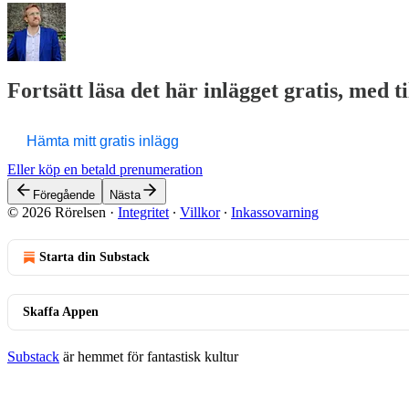
Fortsätt läsa det här inlägget gratis, med t
Hämta mitt gratis inlägg
Eller köp en betald prenumeration
Föregående
Nästa
© 2026 Rörelsen
·
Integritet
∙
Villkor
∙
Inkassovarning
Starta din Substack
Skaffa Appen
Substack
är hemmet för fantastisk kultur