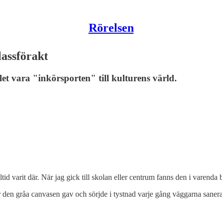
Rörelsen
lassförakt
et vara "inkörsporten" till kulturens värld.
lltid varit där. När jag gick till skolan eller centrum fanns den i varend
r den gråa canvasen gav och sörjde i tystnad varje gång väggarna sanera