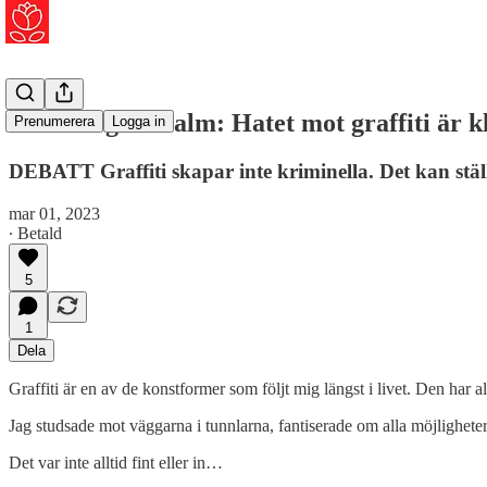
Alva Mogert Palm: Hatet mot graffiti är k
Prenumerera
Logga in
DEBATT Graffiti skapar inte kriminella. Det kan ställ
mar 01, 2023
∙ Betald
5
1
Dela
Graffiti är en av de konstformer som följt mig längst i livet. Den har a
Jag studsade mot väggarna i tunnlarna, fantiserade om alla möjlighete
Det var inte alltid fint eller in…