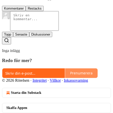
Kommentarer
Restacks
Topp
Senaste
Diskussioner
Inga inlägg
Redo för mer?
Prenumerera
© 2026 Rörelsen
·
Integritet
∙
Villkor
∙
Inkassovarning
Starta din Substack
Skaffa Appen