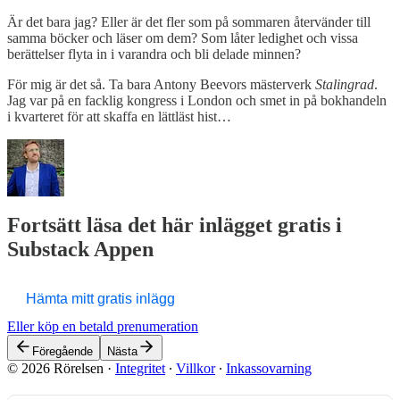
Är det bara jag? Eller är det fler som på sommaren återvänder till
samma böcker och läser om dem? Som låter ledighet och vissa
berättelser flyta in i varandra och bli delade minnen?
För mig är det så. Ta bara Antony Beevors mästerverk
Stalingrad
.
Jag var på en facklig kongress i London och smet in på bokhandeln
i kvarteret för att skaffa en lättläst hist…
Fortsätt läsa det här inlägget gratis i
Substack Appen
Hämta mitt gratis inlägg
Eller köp en betald prenumeration
Föregående
Nästa
© 2026 Rörelsen
·
Integritet
∙
Villkor
∙
Inkassovarning