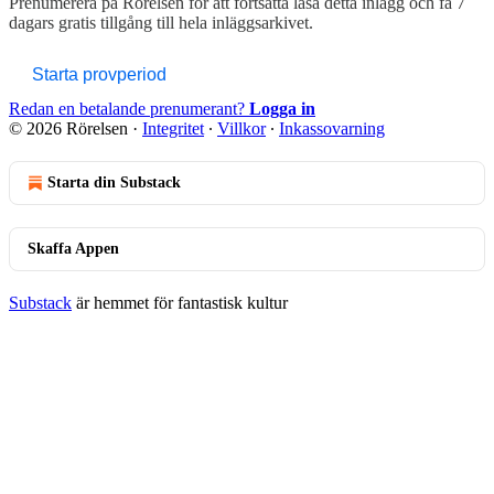
Prenumerera på
Rörelsen
för att fortsätta läsa detta inlägg och få 7
dagars gratis tillgång till hela inläggsarkivet.
Starta provperiod
Redan en betalande prenumerant?
Logga in
© 2026 Rörelsen
·
Integritet
∙
Villkor
∙
Inkassovarning
Starta din Substack
Skaffa Appen
Substack
är hemmet för fantastisk kultur