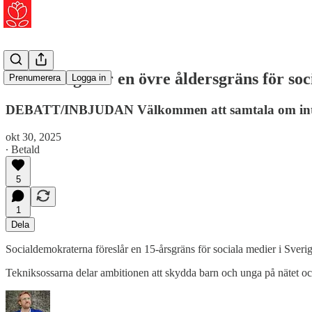
Är det dags för en övre åldersgräns för so
Prenumerera
Logga in
DEBATT/INBJUDAN Välkommen att samtala om interne
okt 30, 2025
∙ Betald
5
1
Dela
Socialdemokraterna föreslår en 15-årsgräns för sociala medier i Sver
Tekniksossarna delar ambitionen att skydda barn och unga på nätet och 