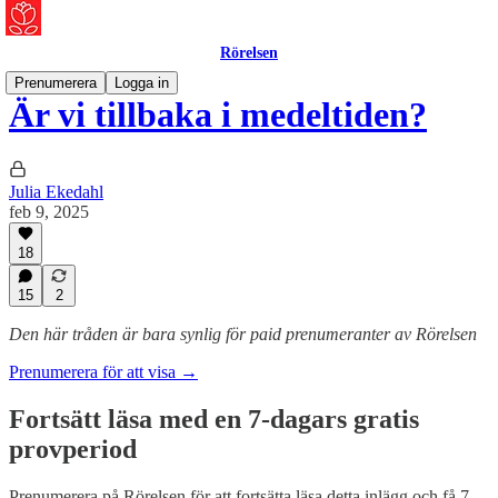
Rörelsen
Prenumerera
Logga in
Är vi tillbaka i medeltiden?
Julia Ekedahl
feb 9, 2025
18
15
2
Den här tråden är bara synlig för paid prenumeranter av Rörelsen
Prenumerera för att visa →
Fortsätt läsa med en 7-dagars gratis
provperiod
Prenumerera på
Rörelsen
för att fortsätta läsa detta inlägg och få 7