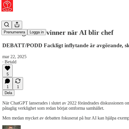
Arbetsgivaren vinner när AI blir chef
Prenumerera
Logga in
DEBATT/PODD Fackligt inflytande är avgörande, skr
mar 22, 2025
∙ Betald
5
1
1
Dela
När ChatGPT lanserades i slutet av 2022 förändrades diskussionen om art
påtaglig verklighet som redan börjat omforma samhället.
Men medan mycket av debatten fokuserat på hur AI kan hjälpa exempe