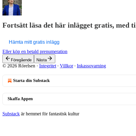
Fortsätt läsa det här inlägget gratis, med t
Hämta mitt gratis inlägg
Eller köp en betald prenumeration
Föregående
Nästa
© 2026 Rörelsen
·
Integritet
∙
Villkor
∙
Inkassovarning
Starta din Substack
Skaffa Appen
Substack
är hemmet för fantastisk kultur