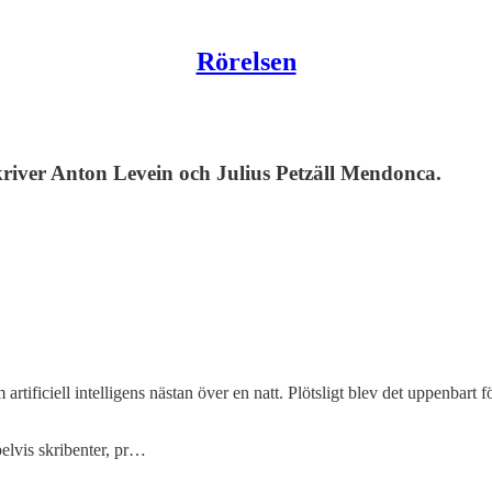
Rörelsen
iver Anton Levein och Julius Petzäll Mendonca.
ificiell intelligens nästan över en natt. Plötsligt blev det uppenbart f
lvis skribenter, pr…