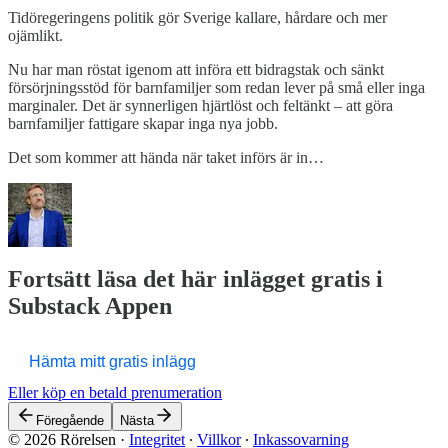
Tidöregeringens politik gör Sverige kallare, hårdare och mer
ojämlikt.
Nu har man röstat igenom att införa ett bidragstak och sänkt
försörjningsstöd för barnfamiljer som redan lever på små eller inga
marginaler. Det är synnerligen hjärtlöst och feltänkt – att göra
barnfamiljer fattigare skapar inga nya jobb.
Det som kommer att hända när taket införs är in…
Fortsätt läsa det här inlägget gratis i
Substack Appen
Hämta mitt gratis inlägg
Eller köp en betald prenumeration
Föregående
Nästa
© 2026 Rörelsen
·
Integritet
∙
Villkor
∙
Inkassovarning