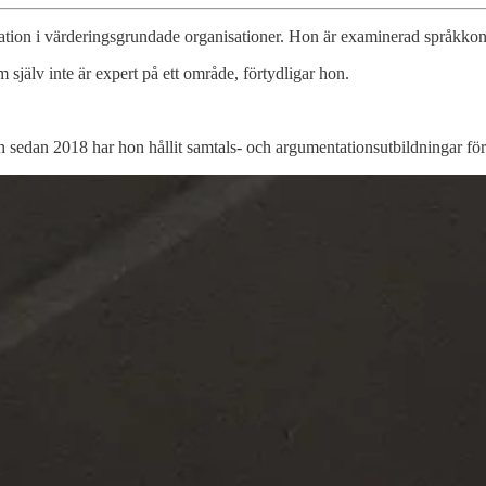
tion i värderingsgrundade organisationer. Hon är examinerad språkkons
om själv inte är expert på ett område, förtydligar hon.
ch sedan 2018 har hon hållit samtals- och argumentationsutbildningar f