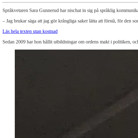
Språkvetaren Sara Gunnerud har nischat in sig på språklig kommunika
– Jag brukar säga att jag gör krångliga saker lätta att förstå, för den s
Läs hela texten utan kostnad
Sedan 2009 har hon hållit utbildningar om ordens makt i politiken, o