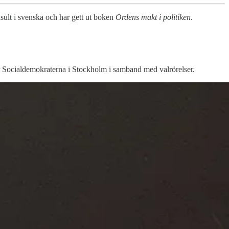
ult i svenska och har gett ut boken
Ordens makt i politiken
.
ör Socialdemokraterna i Stockholm i samband med valrörelser.