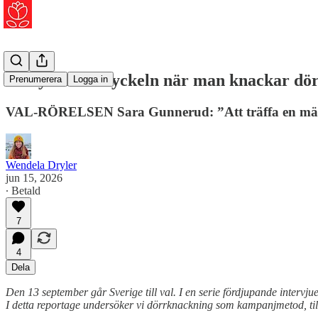
Att lyssna är nyckeln när man knackar dö
Prenumerera
Logga in
VAL-RÖRELSEN Sara Gunnerud: ”Att träffa en männis
Wendela Dryler
jun 15, 2026
∙ Betald
7
4
Dela
Den 13 september går Sverige till val. I en serie fördjupande intervju
I detta reportage undersöker vi dörrknackning som kampanjmetod, til