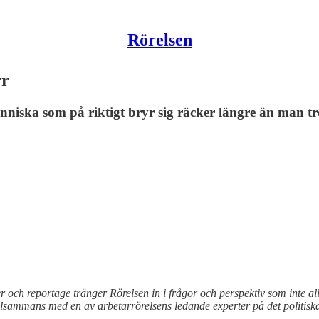
Rörelsen
rr
ka som på riktigt bryr sig räcker längre än man tr
er och reportage tränger Rörelsen in i frågor och perspektiv som inte a
lsammans med en av arbetarrörelsens ledande experter på det politiska