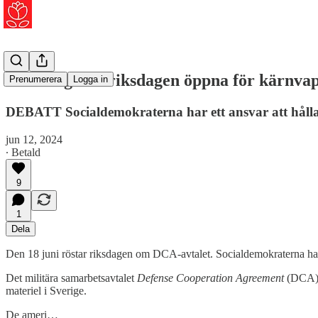
På tisdag kan riksdagen öppna för kärnvap
Prenumerera
Logga in
DEBATT Socialdemokraterna har ett ansvar att hålla
jun 12, 2024
∙ Betald
9
1
Dela
Den 18 juni röstar riksdagen om DCA-avtalet. Socialdemokraterna har 
Det militära samarbetsavtalet
Defense Cooperation Agreement
(DCA) g
materiel i Sverige.
De ameri…