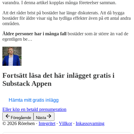
varandra. I denna artikel kopplas många företeelser samman.
Att det råder brist på bostäder har länge diskuterats. Att då bygga
bostäder för äldre visar sig ha tydliga effekter även på ett antal andra
områden.
Äldre personer har i många fall
bostäder som är större än vad de
egentligen be…
Fortsätt läsa det här inlägget gratis i
Substack Appen
Hämta mitt gratis inlägg
Eller köp en betald prenumeration
Föregående
Nästa
© 2026 Rörelsen
·
Integritet
∙
Villkor
∙
Inkassovarning