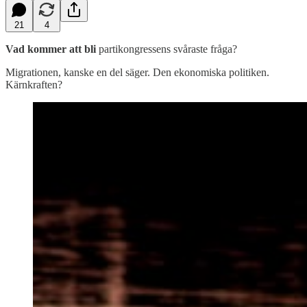
21
4
Vad kommer att bli
partikongressens svåraste fråga?
Migrationen, kanske en del säger. Den ekonomiska politiken.
Kärnkraften?