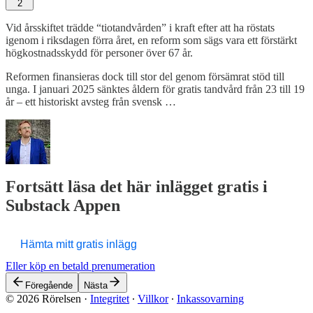
2
Vid årsskiftet trädde “tiotandvården” i kraft efter att ha röstats
igenom i riksdagen förra året, en reform som sägs vara ett förstärkt
högkostnadsskydd för personer över 67 år.
Reformen finansieras dock till stor del genom försämrat stöd till
unga. I januari 2025 sänktes åldern för gratis tandvård från 23 till 19
år – ett historiskt avsteg från svensk …
Fortsätt läsa det här inlägget gratis i
Substack Appen
Hämta mitt gratis inlägg
Eller köp en betald prenumeration
Föregående
Nästa
© 2026 Rörelsen
·
Integritet
∙
Villkor
∙
Inkassovarning