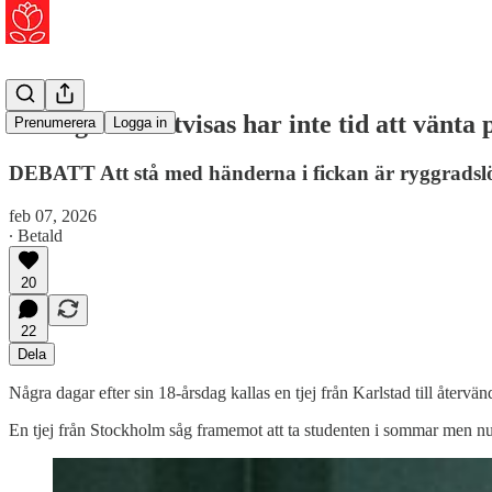
De unga som utvisas har inte tid att vänta 
Prenumerera
Logga in
DEBATT Att stå med händerna i fickan är ryggradslös
feb 07, 2026
∙ Betald
20
22
Dela
Några dagar efter sin 18-årsdag kallas en tjej från Karlstad till återvä
En tjej från Stockholm såg framemot att ta studenten i sommar men nu b