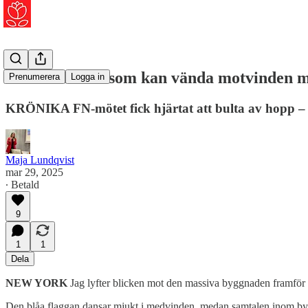
Det är bara vi som kan vända motvinden m
Prenumerera
Logga in
KRÖNIKA FN-mötet fick hjärtat att bulta av hopp – 
Maja Lundqvist
mar 29, 2025
∙ Betald
9
1
1
Dela
NEW YORK
Jag lyfter blicken mot den massiva byggnaden framför m
Den blåa flaggan dansar mjukt i medvinden, medan samtalen inom byg