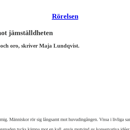
Rörelsen
ot jämställdheten
och oro, skriver Maja Lundqvist.
ig. Människor rör sig långsamt mot huvudingången. Vissa i livliga sam
gnaden tycks kämpa mot en kall, envis motvind av konservativa idéer