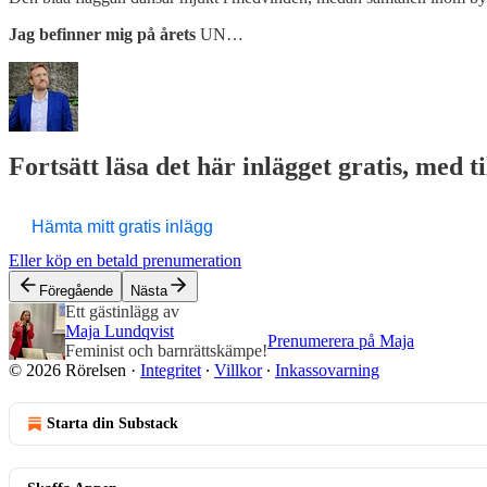
Jag befinner mig på årets
UN…
Fortsätt läsa det här inlägget gratis, med t
Hämta mitt gratis inlägg
Eller köp en betald prenumeration
Föregående
Nästa
Ett gästinlägg av
Maja Lundqvist
Prenumerera på Maja
Feminist och barnrättskämpe!
© 2026 Rörelsen
·
Integritet
∙
Villkor
∙
Inkassovarning
Starta din Substack