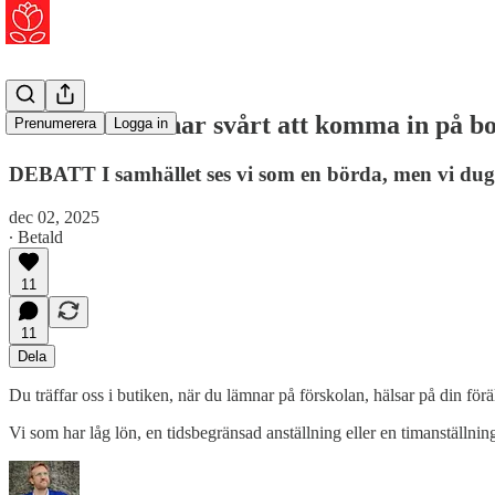
Det är vi som har svårt att komma in på 
Prenumerera
Logga in
DEBATT I samhället ses vi som en börda, men vi dug
dec 02, 2025
∙ Betald
11
11
Dela
Du träffar oss i butiken, när du lämnar på förskolan, hälsar på din för
Vi som har låg lön, en tidsbegränsad anställning eller en timanställn