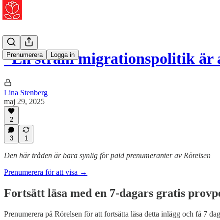
”En stram migrationspolitik är 
Prenumerera
Logga in
Lina Stenberg
maj 29, 2025
2
3
1
Den här tråden är bara synlig för paid prenumeranter av Rörelsen
Prenumerera för att visa →
Fortsätt läsa med en 7-dagars gratis provp
Prenumerera på
Rörelsen
för att fortsätta läsa detta inlägg och få 7 dag