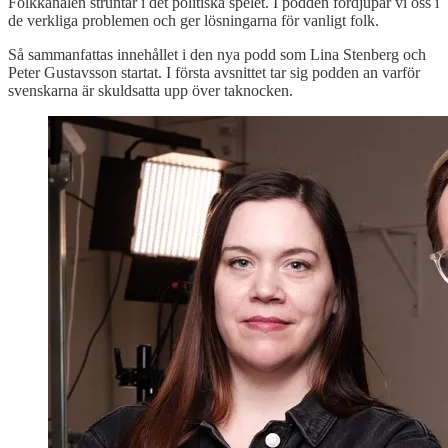
Folkkanalen struntar i det politiska spelet. I podden fördjupar vi oss i
de verkliga problemen och ger lösningarna för vanligt folk.
Så sammanfattas innehållet i den nya podd som Lina Stenberg och
Peter Gustavsson startat. I första avsnittet tar sig podden an varför
svenskarna är skuldsatta upp över taknocken.