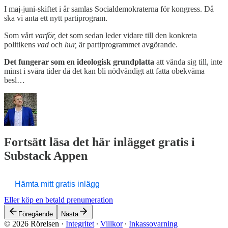
I maj-juni-skiftet i år samlas Socialdemokraterna för kongress. Då
ska vi anta ett nytt partiprogram.
Som vårt
varför,
det som sedan leder vidare till den konkreta
politikens
vad
och
hur,
är partiprogrammet avgörande.
Det fungerar som en ideologisk grundplatta
att vända sig till, inte
minst i svåra tider då det kan bli nödvändigt att fatta obekväma
besl…
Fortsätt läsa det här inlägget gratis i
Substack Appen
Hämta mitt gratis inlägg
Eller köp en betald prenumeration
Föregående
Nästa
© 2026 Rörelsen
·
Integritet
∙
Villkor
∙
Inkassovarning