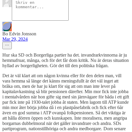
Bo Edvin Jonsson
Mar 29, 2024
Hur ska SD och Borgerliga partier ha det. invandrarkvinnorna är ju
hemmafruar, många, och för det får dom kritik. Nu är deras situation
hyllad av borgerligheten. Gör det till den politiska frågan.
Det är väl klart att om någon kvinna eller för den delen man, vill
vara hemma så länge det känns meningsfullt är det väl inget att
bråka om, men de har ju klart för sig att om man inte lever på
kapitalavkastning så blir pensionen därefter. Min mor fick inte jobba
i mentalvården när hon gifte sig med sin järnvägare för båda i ett gift
par fick inte på 1930-talet jobba åt staten. Men lagom till ATP kunde
min mor åter börja jobba då i en plastpåsefabrik och fick efter 6år
även en god summa i ATP ovanpå folkpensionen. Så det viktiga är
att hålla dörren öppen och kunskapen. Inte moralisera, men angripa
borgarnas dubbelmoral när det gäller invandrare och andra. SDs
partiprogram, nationstillhöriga och andra medborgare. Dom senare