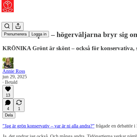
Hör och häpna – högerväljarna bryr sig o
Prenumerera
Logga in
KRÖNIKA Grönt är skönt – också för konservativa, s
Annie Ross
jun 29, 2025
∙ Betald
13
4
1
Dela
”Jag är grön konservativ – var är ni alla andra?”
frågade en debattör 
Ja, det undrar jag också. Och många andra. Tidöpartierna verkar nämlig