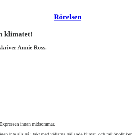
Rörelsen
m klimatet!
kriver Annie Ross.
i Expressen innan midsommar.
en inte alls gå i takt med väljarna gällande klimat- och miljöpolitiken.