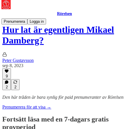
Rörelsen
Prenumerera
Logga in
Hur lat är egentligen Mikael
Damberg?
Peter Gustavsson
sep 8, 2023
9
2
2
Den här tråden är bara synlig för paid prenumeranter av Rörelsen
Prenumerera för att visa →
Fortsätt läsa med en 7-dagars gratis
provperiod