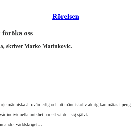
Rörelsen
 föröka oss
ra, skriver Marko Marinkovic.
rje människa är ovärderlig och att människoliv aldrig kan mätas i peng
år individuella unikhet har ett värde i sig självt.
rån andra världskriget…