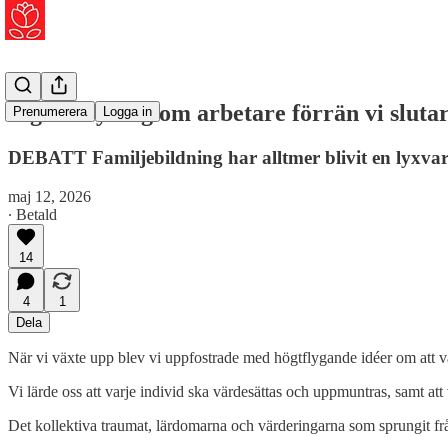
Ingen bryr sig om arbetare förrän vi slutar
Prenumerera
Logga in
DEBATT Familjebildning har alltmer blivit en lyxva
maj 12, 2026
∙ Betald
14
4
1
Dela
När vi växte upp blev vi uppfostrade med högtflygande idéer om att va
Vi lärde oss att varje individ ska värdesättas och uppmuntras, samt att v
Det kollektiva traumat, lärdomarna och värderingarna som sprungit f