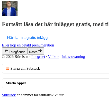
Fortsätt läsa det här inlägget gratis, med t
Hämta mitt gratis inlägg
Eller köp en betald prenumeration
Föregående
Nästa
© 2026 Rörelsen
·
Integritet
∙
Villkor
∙
Inkassovarning
Starta din Substack
Skaffa Appen
Substack
är hemmet för fantastisk kultur