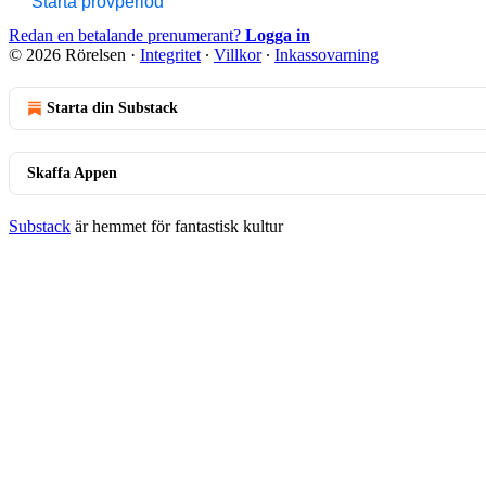
Starta provperiod
Redan en betalande prenumerant?
Logga in
© 2026 Rörelsen
·
Integritet
∙
Villkor
∙
Inkassovarning
Starta din Substack
Skaffa Appen
Substack
är hemmet för fantastisk kultur