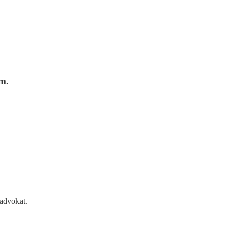
m.
 advokat.