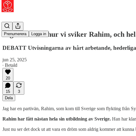
Jag skäms för hur vi sviker Rahim, och he
Prenumerera
Logga in
DEBATT Utvisningarna av hårt arbetande, hederliga u
jun 25, 2025
∙ Betald
20
15
3
Dela
Jag har en partivän,
Rahim, som kom till Sverige som flykting från Syr
Rahim har fått nästan hela sin utbildning av Sverige.
Han har klar
Just nu ser det dock ut att vara en dröm som aldrig kommer att kunna b