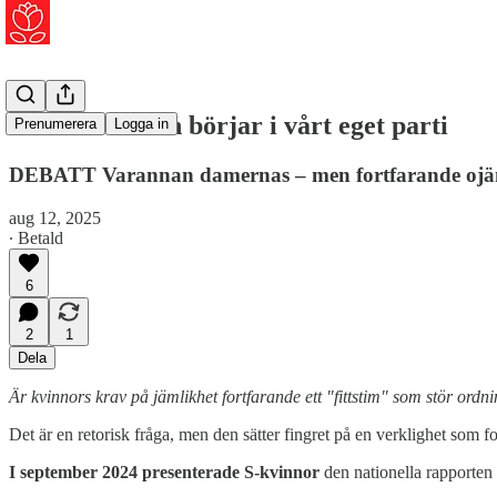
Jämställdheten börjar i vårt eget parti
Prenumerera
Logga in
DEBATT Varannan damernas – men fortfarande ojämn
aug 12, 2025
∙ Betald
6
2
1
Dela
Är kvinnors krav på jämlikhet fortfarande ett "fittstim" som stör ordn
Det är en retorisk fråga, men den sätter fingret på en verklighet som fo
I september 2024 presenterade S-kvinnor
den nationella rapporten