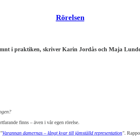
Rörelsen
t i praktiken, skriver Karin Jordås och Maja Lundq
ingen?
rtfarande finns – även i vår egen rörelse.
"
Varannan damernas – långt kvar till jämställd representation
"
. Rappo