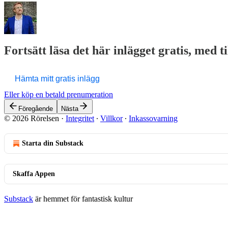
Fortsätt läsa det här inlägget gratis, med t
Hämta mitt gratis inlägg
Eller köp en betald prenumeration
Föregående
Nästa
© 2026 Rörelsen
·
Integritet
∙
Villkor
∙
Inkassovarning
Starta din Substack
Skaffa Appen
Substack
är hemmet för fantastisk kultur