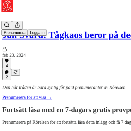
Jan Svärd: Tågkaos beror på d
Prenumerera
Logga in
feb 23, 2024
4
2
Den här tråden är bara synlig för paid prenumeranter av Rörelsen
Prenumerera för att visa →
Fortsätt läsa med en 7-dagars gratis provp
Prenumerera på
Rörelsen
för att fortsätta läsa detta inlägg och få 7 dag