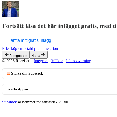
Fortsätt läsa det här inlägget gratis, med t
Hämta mitt gratis inlägg
Eller köp en betald prenumeration
Föregående
Nästa
© 2026 Rörelsen
·
Integritet
∙
Villkor
∙
Inkassovarning
Starta din Substack
Skaffa Appen
Substack
är hemmet för fantastisk kultur