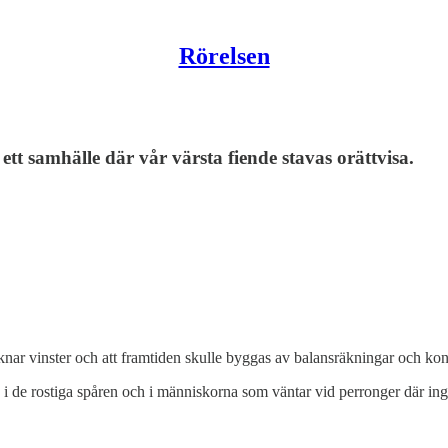
Rörelsen
t samhälle där vår värsta fiende stavas orättvisa.
äknar vinster och att framtiden skulle byggas av balansräkningar och ko
, i de rostiga spåren och i människorna som väntar vid perronger där inge