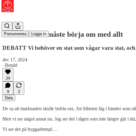
Jan Svärd: Vi måste börja om med allt
Prenumerera
Logga in
DEBATT Vi behöver en stat som vågar vara stat, och et
dec 17, 2024
∙ Betald
24
9
2
Dela
De sa att marknaden skulle befria oss. Att friheten låg i händer som r
Men vi ser något annat nu. Jag ser det i tågen som inte längre går i tid
Vi ser det på byggarbetspl…