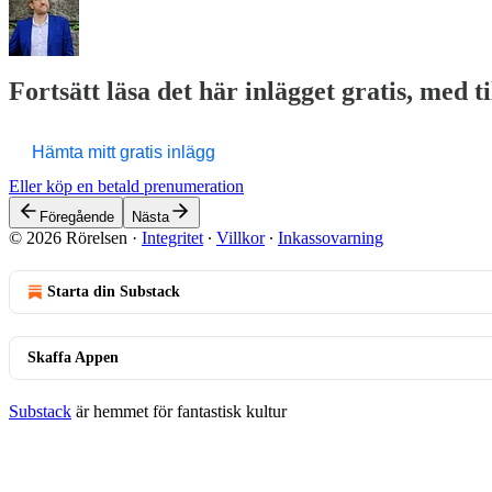
Fortsätt läsa det här inlägget gratis, med t
Hämta mitt gratis inlägg
Eller köp en betald prenumeration
Föregående
Nästa
© 2026 Rörelsen
·
Integritet
∙
Villkor
∙
Inkassovarning
Starta din Substack
Skaffa Appen
Substack
är hemmet för fantastisk kultur