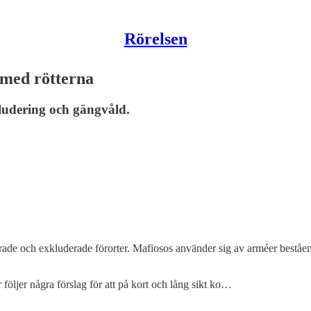
Rörelsen
 med rötterna
ludering och gängvåld.
gregerade och exkluderade förorter. Mafiosos använder sig av arméer be
r följer några förslag för att på kort och lång sikt ko…