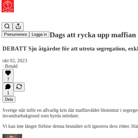
Juan Fonseca: Dags att rycka upp maffian
Prenumerera
Logga in
DEBATT Sju åtgärder för att utrota segregation, exk
okt 02, 2023
∙ Betald
7
1
Dela
Sverige står inför en allvarlig kris där maffiaväldet blomstrar i se
invandrarbakgrund som hyrda mördare.
Vi kan inte längre förbise denna brutalitet och ignorera dess rötter. Hä