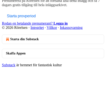
Prenumerera på
Rörelsen
för att fortsätta läsa detta inlägg och få 7
dagars gratis tillgång till hela inläggsarkivet.
Starta provperiod
Redan en betalande prenumerant?
Logga in
© 2026 Rörelsen
·
Integritet
∙
Villkor
∙
Inkassovarning
Starta din Substack
Skaffa Appen
Substack
är hemmet för fantastisk kultur