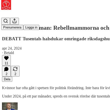
Karnerud/Norman: Rebellmammorna och G
Prenumerera
Logga in
DEBATT Tusentals halsdukar omringade riksdagshuset 
apr 24, 2024
∙ Betald
11
2
2
Dela
Kvinnor har ofta gått i spetsen för politisk förändring. Inte bara för k
Under 2024, på ett par månader, spreds en svensk rörelse där tusental