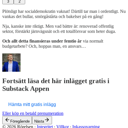
3
2
Plötsligt har socialdemokratin vaknat! Därtill tar man i ordentligt. Nu
vankas det bullar, smörgåstårta och bakelser på en gång!
Nja, kanske inte riktigt. Men vad bättre är: renoverad offentlig
sektor, förstärkt järnvägsnät och ett totalförsvar som heter duga.
Och allt detta finansieras under femtio år
via normalt
budgetarbete? Och, hoppas man, en ansvars…
Fortsätt läsa det här inlägget gratis i
Substack Appen
Hämta mitt gratis inlägg
Eller köp en betald prenumeration
Föregående
Nästa
© 2026 Rörelsen
·
Integritet
∙
Villkor
∙
Inkassovarning