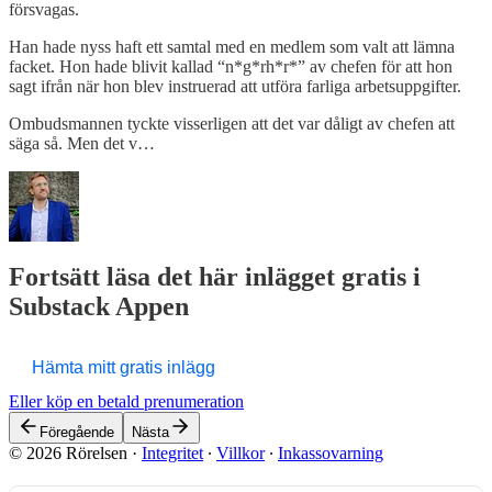
försvagas.
Han hade nyss haft ett samtal med en medlem som valt att lämna
facket. Hon hade blivit kallad “n*g*rh*r*” av chefen för att hon
sagt ifrån när hon blev instruerad att utföra farliga arbetsuppgifter.
Ombudsmannen tyckte visserligen att det var dåligt av chefen att
säga så. Men det v…
Fortsätt läsa det här inlägget gratis i
Substack Appen
Hämta mitt gratis inlägg
Eller köp en betald prenumeration
Föregående
Nästa
© 2026 Rörelsen
·
Integritet
∙
Villkor
∙
Inkassovarning