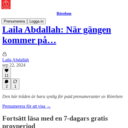
Rörelsen
Prenumerera
Logga in
Laila Abdallah: När gängen
kommer på…
Laila Abdallah
sep 22, 2024
11
2
1
Den här tråden är bara synlig för paid prenumeranter av Rörelsen
Prenumerera för att visa →
Fortsätt läsa med en 7-dagars gratis
provperiod