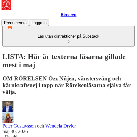
Rörelsen
Prenumerera
Logga in
Läs utan distraktioner på Substack
LISTA: Här är texterna läsarna gillade
mest i maj
OM RÖRELSEN Özz Nûjen, vänstersväng och
kärnkraftsnej i topp när Rörelsenläsarna själva får
välja.
Peter Gustavsson
och
Wendela Dryler
maj 30, 2026
∙ Betald