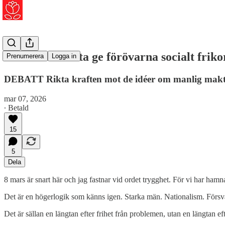
Män måste sluta ge förövarna socialt friko
Prenumerera
Logga in
DEBATT Rikta kraften mot de idéer om manlig makt 
mar 07, 2026
∙ Betald
15
5
Dela
8 mars är snart här och jag fastnar vid ordet trygghet. För vi har hamnat
Det är en högerlogik som känns igen. Starka män. Nationalism. Försv
Det är sällan en längtan efter frihet från problemen, utan en längtan e