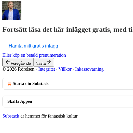
Fortsätt läsa det här inlägget gratis, med t
Hämta mitt gratis inlägg
Eller köp en betald prenumeration
Föregående
Nästa
© 2026 Rörelsen
·
Integritet
∙
Villkor
∙
Inkassovarning
Starta din Substack
Skaffa Appen
Substack
är hemmet för fantastisk kultur