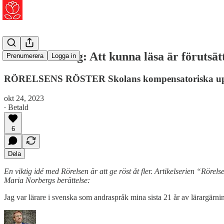
Maria Norberg: Att kunna läsa är förutsätt
Prenumerera
Logga in
RÖRELSENS RÖSTER Skolans kompensatoriska uppd
okt 24, 2023
∙ Betald
6
Dela
En viktig idé med Rörelsen är att ge röst åt fler. Artikelserien “Rö
Maria Norbergs berättelse:
Jag var lärare i svenska som andraspråk mina sista 21 år av lärargärning