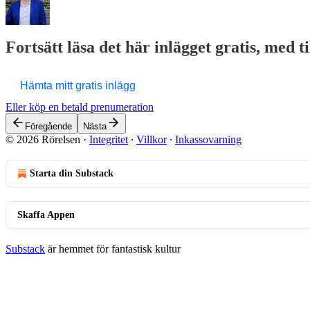
Fortsätt läsa det här inlägget gratis, med t
Hämta mitt gratis inlägg
Eller köp en betald prenumeration
Föregående
Nästa
© 2026 Rörelsen
·
Integritet
∙
Villkor
∙
Inkassovarning
Starta din Substack
Skaffa Appen
Substack
är hemmet för fantastisk kultur