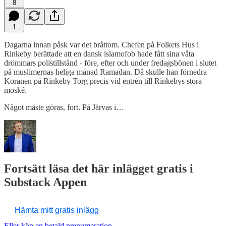
8
1
Dagarna innan påsk var det bråttom. Chefen på Folkets Hus i
Rinkeby berättade att en dansk islamofob hade fått sina våta
drömmars polistillstånd - före, efter och under fredagsbönen i slutet
på muslimernas heliga månad Ramadan. Då skulle han förnedra
Koranen på Rinkeby Torg precis vid entrén till Rinkebys stora
moské.
Något måste göras, fort. På Järvas i…
Fortsätt läsa det här inlägget gratis i
Substack Appen
Hämta mitt gratis inlägg
Eller köp en betald prenumeration