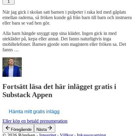
1
När jag gick i skolan satt barnen i pulpeter i raka led med gåplats
emellan raderna, så fröken kunde gå från barn till barn och instruera
eller bara se vad hen gör.
Alla barn hängde snyggt upp sina kläder. Ingen gick in med
utekläder på, kepa eller annat. Det fanns naturligtvis inga
mobiltelefoner. Barnen gjorde som magistern eller fröken sa. Det
fanns …
Fortsätt läsa det här inlägget gratis i
Substack Appen
Hämta mitt gratis inlägg
Eller köp en betald prenumeration
Föregående
Nästa
© 2026 Rörelsen
·
Integritet
∙
Villkor
∙
Inkassovarning