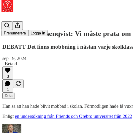
Mia Maria Rosenqvist: Vi måste prata om 
Prenumerera
Logga in
DEBATT Det finns mobbning i nästan varje skolklass
sep 19, 2024
∙ Betald
3
1
Dela
Han sa att han hade blivit mobbad i skolan. Förmodligen hade få vuxna 
Enligt
en undersökning från Friends och Örebro universitet från 2022