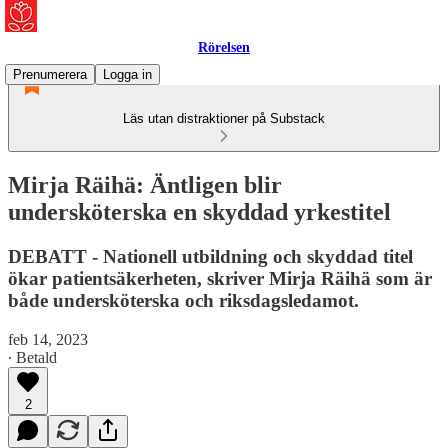
Rörelsen
Prenumerera
Logga in
Läs utan distraktioner på Substack
Mirja Räihä: Äntligen blir
undersköterska en skyddad yrkestitel
DEBATT - Nationell utbildning och skyddad titel
ökar patientsäkerheten, skriver Mirja Räihä som är
både undersköterska och riksdagsledamot.
feb 14, 2023
∙ Betald
2