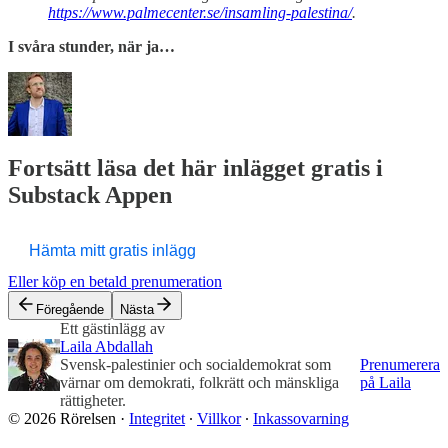
https://www.palmecenter.se/insamling-palestina/
.
I svåra stunder, när ja…
Fortsätt läsa det här inlägget gratis i
Substack Appen
Hämta mitt gratis inlägg
Eller köp en betald prenumeration
Föregående
Nästa
Ett gästinlägg av
Laila Abdallah
Svensk-palestinier och socialdemokrat som
Prenumerera
värnar om demokrati, folkrätt och mänskliga
på Laila
rättigheter.
© 2026 Rörelsen
·
Integritet
∙
Villkor
∙
Inkassovarning