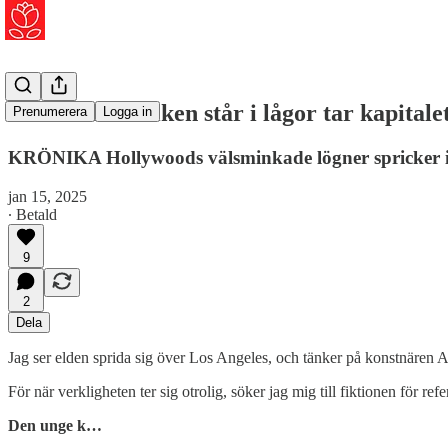
När drömfabriken står i lågor tar kapitale
Prenumerera
Logga in
KRÖNIKA Hollywoods välsminkade lögner spricker i l
jan 15, 2025
∙ Betald
9
2
Dela
Jag ser elden sprida sig över Los Angeles, och tänker på konstnären A
För när verkligheten ter sig otrolig, söker jag mig till fiktionen för 
Den unge k…