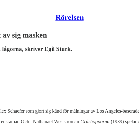
Rörelsen
t av sig masken
ågorna, skriver Egil Sturk.
lex Schaefer som gjort sig känd för målningar av Los Angeles-baserade b
referensramar. Och i Nathanael Wests roman
Gräshopporna
(1939) spelar e