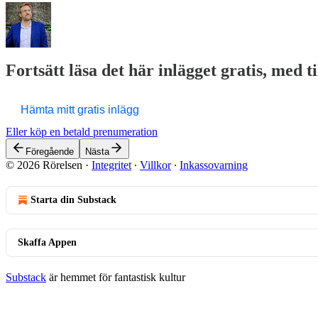
Fortsätt läsa det här inlägget gratis, med t
Hämta mitt gratis inlägg
Eller köp en betald prenumeration
Föregående
Nästa
© 2026 Rörelsen
·
Integritet
∙
Villkor
∙
Inkassovarning
Starta din Substack
Skaffa Appen
Substack
är hemmet för fantastisk kultur