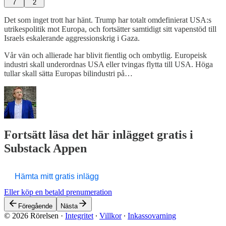
7
2
Det som inget trott har hänt. Trump har totalt omdefinierat USA:s
utrikespolitik mot Europa, och fortsätter samtidigt sitt vapenstöd till
Israels eskalerande aggressionskrig i Gaza.
Vår vän och allierade har blivit fientlig och ombytlig. Europeisk
industri skall underordnas USA eller tvingas flytta till USA. Höga
tullar skall sätta Europas bilindustri på…
Fortsätt läsa det här inlägget gratis i
Substack Appen
Hämta mitt gratis inlägg
Eller köp en betald prenumeration
Föregående
Nästa
© 2026 Rörelsen
·
Integritet
∙
Villkor
∙
Inkassovarning